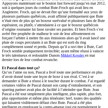
Appuyons maintenant sur le bouton fast forward jusqu’en mai 2012,
soit à quelques jours du combat Bute-Froch qui avait lieu en
Angleterre. Froch, qui ne devait être qu’une formalité aux yeux de
plusieurs partisans québécois, avait affirmé publiquement que Bute
n’était rien de plus qu’un boxeur surévalué et plusieurs fans de Bute
espéraient, ou plutôt, s’attendaient à ce que le boxeur québécois
d’origine roumaine lui fasse ravaler ses paroles. Et bien Froch s’est
avéré être prophète de malheur le soir de leur affrontement en
forçant l’arbitre à mettre fin aux émissions alors qu’il avait lancé une
pluie de coups percutants à un Bute qui est sorti du ring
complètement sonné et perdu. Depuis qu’il a ravi titre à Bute, Carl
Froch semble pratiquement invincible; ayant même réussi à vaincre
le très talentueux et redoutable Danois
Mikkel Kessler
en mai
dernier lors de leur combat revanche.
Et Pascal dans tout ça?
Qu’on l’aime ou non, Pascal a livré toute une performance en plus
d’avoir donné toute une leçon de boxe à son rival. C’est à se
demander si Bute a réussi à le toucher durant le combat. J’ai regardé
certaines vidéos de Pascal durant son camp d’entraînement, et son
sparring partner avait plus de facilité à l’atteindre que Bute. Jean
Pascal a été tout simplement plus intelligent, plus rapide, plus fort,
plus opportuniste et même plus téméraire; bref, toutes des qualités
qui faisaient visiblement défaut chez Bute. Pascal a été plus
intelligent en employant la contre-attaque (qui est normalement le