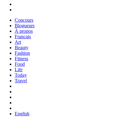
Concours
Blogueurs
À propos
Français
Art
Beauty
Fashion
Fitness
Food
Life
Today
Travel
English