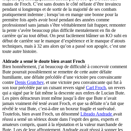
mains de Froch. C’est sans doutes le côté néfaste d’être invaincu
pendant si longtemps et de sortir de la majorité de ses combats
pratiquement indemne ; lorsqu’on en mange une bonne pour la
première fois après avoir boxé pendant des années comme
professionnel sans jamais s’être véritablement fait frapper, remonter
la pente s’avère beaucoup plus difficile mentalement en fin de
carrière qu’au tout début. On peut facilement blâmer un KO subi en
début de carrière sur le manque d’expérience et le manque d’atouts
techniques, mais à 32 ans alors qu’on a passé son apogée, c’est une
toute autre histoire.
Aldrade a semé le doute bien avant Froch
Bien honnêtement, j’ai beaucoup de difficulté à concevoir comment
Bute pourrait possiblement se remettre de cette autre défaite
humiliante, une défaite précédée d’une victoire peu convaincante
contre
Denis Gratchev
, et une victoire peu convaincante qui fut à
son tour précédée par un cuisant revers signé
Carl Froch
, un revers
qui a signé par le fait même la descente aux enfers de Lucian Bute.
Les pires détracteurs iront même jusqu’à dire que Bute n’avait
jamais vraiment été testé avant Froch, et que sa défaite n’a fait que
révélé le vrai Bute, c’est-à-dire un boxeur fragile et surévalué.
Toutefois, bien avant Froch, un dénommé
Librado Andrade
avait
réussi a semé un sérieux doute dans l’esprit des gens, experts et
amateurs compris, quant à la réputation et la valeur marchande de
Bute. Lors de leur affrontement, Andrade avait réussi à sonner les