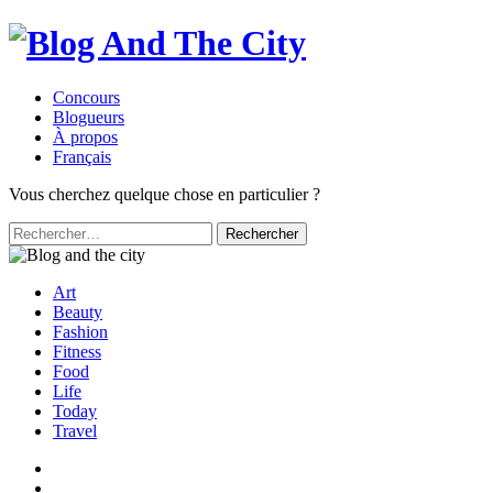
Concours
Blogueurs
À propos
Français
Vous cherchez quelque chose en particulier ?
Rechercher :
Art
Beauty
Fashion
Fitness
Food
Life
Today
Travel