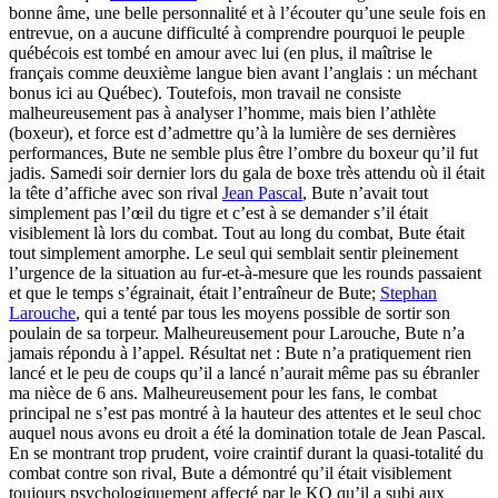
bonne âme, une belle personnalité et à l’écouter qu’une seule fois en
entrevue, on a aucune difficulté à comprendre pourquoi le peuple
québécois est tombé en amour avec lui (en plus, il maîtrise le
français comme deuxième langue bien avant l’anglais : un méchant
bonus ici au Québec). Toutefois, mon travail ne consiste
malheureusement pas à analyser l’homme, mais bien l’athlète
(boxeur), et force est d’admettre qu’à la lumière de ses dernières
performances, Bute ne semble plus être l’ombre du boxeur qu’il fut
jadis. Samedi soir dernier lors du gala de boxe très attendu où il était
la tête d’affiche avec son rival
Jean Pascal
, Bute n’avait tout
simplement pas l’œil du tigre et c’est à se demander s’il était
visiblement là lors du combat. Tout au long du combat, Bute était
tout simplement amorphe. Le seul qui semblait sentir pleinement
l’urgence de la situation au fur-et-à-mesure que les rounds passaient
et que le temps s’égrainait, était l’entraîneur de Bute;
Stephan
Larouche
, qui a tenté par tous les moyens possible de sortir son
poulain de sa torpeur. Malheureusement pour Larouche, Bute n’a
jamais répondu à l’appel. Résultat net : Bute n’a pratiquement rien
lancé et le peu de coups qu’il a lancé n’aurait même pas su ébranler
ma nièce de 6 ans. Malheureusement pour les fans, le combat
principal ne s’est pas montré à la hauteur des attentes et le seul choc
auquel nous avons eu droit a été la domination totale de Jean Pascal.
En se montrant trop prudent, voire craintif durant la quasi-totalité du
combat contre son rival, Bute a démontré qu’il était visiblement
toujours psychologiquement affecté par le KO qu’il a subi aux