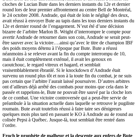
cloches de Lucian Bute dans les derniers instants du 12e et dernier
round lors de leur premier affrontement au centre Bell de Montréal,
le 24 octobre 2008. Andrade, qui était de loin le négligé des deux,
avait réussi à envoyer Bute au tapis dans les tous derniers instants du
12e et dernier round de l’engagement. N’eut été d’une décision
bizarre de l’arbitre Marlon B. Wright d’interrompre le compte pour
avertir Andrade de retourner dans son coin, Andrade se serait peut-
être sauver avec la victoire….ainsi qu’avec le titre de champion IBF
des poids moyens détenu à l’époque par Bute. Bute a réussi
néanmoins à se relever avant la fin du compte interrompu de 10,
mais il était complètement exténué, il avait les genoux en
caoutchouc, le regard vitreux et hagard, et semblait
vraisemblablement ébranlé. Si le knockdown d’Andrade était
survenu un round plus tôt et non à la toute fin du combat, je ne suis
pas certain que l’arbitre l’aurait laissé poursuivre. D’autres arbitres
ont d’ailleurs déjà arrêté des combats pour moins que cela dans le
passée et rappelons-le, Bute ne pouvait être sauvé par la cloche lors
de ce combat. Une victoire controversée qui a peut-être servie de
préambule à la situation actuelle dans laquelle se retrouve le pugiliste
roumain. Bute avait toutefois réussi à faire taire ses dénigreurs
quelques mois plus tard en passant le KO à Andrade au 4e round au
colisée Pepsi à Québec. Jusque-là, tout semblait être rentré dans
l’ordre.
Froch le prophète de malheur et la descente aux enfers de Bute