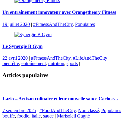
Un entraînement innovateur avec Orangetheory Fitness
19 juillet 2020
|
#FitnessAndTheCity
,
Populaires
Le Synergie B Gym
22 avril 2020
|
#FitnessAndTheCity
,
#LifeAndTheCity
bien-être
,
entraînement
,
nutrition
,
sports
|
Articles populaires
Lazio – Artisan culinaire et leur nouvelle sauce Cacio e…
7 septembre 2025
|
#FoodAndTheCity
,
Non classé
,
Populaires
bouffe
,
foodie
,
italie
,
sauce
|
Marisoleil Gagné