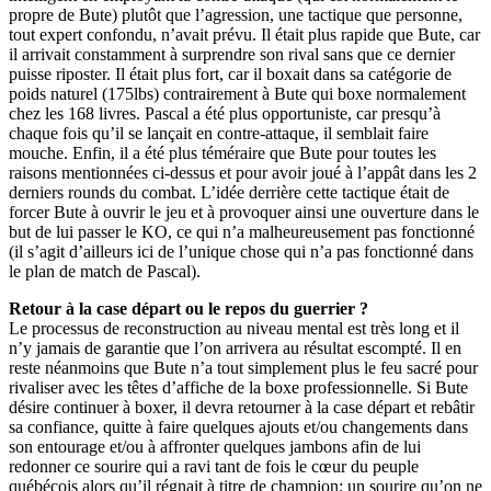
propre de Bute) plutôt que l’agression, une tactique que personne,
tout expert confondu, n’avait prévu. Il était plus rapide que Bute, car
il arrivait constamment à surprendre son rival sans que ce dernier
puisse riposter. Il était plus fort, car il boxait dans sa catégorie de
poids naturel (175lbs) contrairement à Bute qui boxe normalement
chez les 168 livres. Pascal a été plus opportuniste, car presqu’à
chaque fois qu’il se lançait en contre-attaque, il semblait faire
mouche. Enfin, il a été plus téméraire que Bute pour toutes les
raisons mentionnées ci-dessus et pour avoir joué à l’appât dans les 2
derniers rounds du combat. L’idée derrière cette tactique était de
forcer Bute à ouvrir le jeu et à provoquer ainsi une ouverture dans le
but de lui passer le KO, ce qui n’a malheureusement pas fonctionné
(il s’agit d’ailleurs ici de l’unique chose qui n’a pas fonctionné dans
le plan de match de Pascal).
Retour à la case départ ou le repos du guerrier ?
Le processus de reconstruction au niveau mental est très long et il
n’y jamais de garantie que l’on arrivera au résultat escompté. Il en
reste néanmoins que Bute n’a tout simplement plus le feu sacré pour
rivaliser avec les têtes d’affiche de la boxe professionnelle. Si Bute
désire continuer à boxer, il devra retourner à la case départ et rebâtir
sa confiance, quitte à faire quelques ajouts et/ou changements dans
son entourage et/ou à affronter quelques jambons afin de lui
redonner ce sourire qui a ravi tant de fois le cœur du peuple
québécois alors qu’il régnait à titre de champion; un sourire qu’on ne