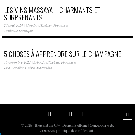
LES VINS MASSAYA – CHARMANTS ET
SURPRENANTS
23 août 2024
|
#FoodAndTheCity
,
Populaires
Stéphanie Larocque
5 CHOSES À APPRENDRE SUR LE CHAMPAGNE
15 novembre 2023
|
#FoodAndTheCity
,
Populaires
Lisa-Caroline Guérin-Marambio
© 2026 - Blog and the City | Design:
StefRene
| Conception web:
CODEMS
|
Politique de confidentialité