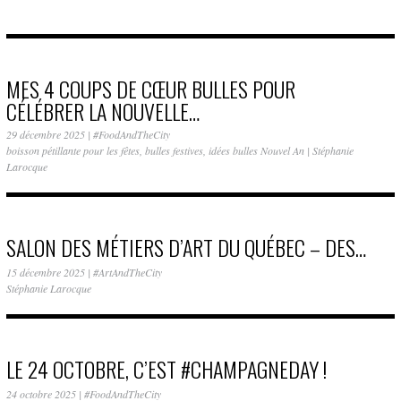
MES 4 COUPS DE CŒUR BULLES POUR
CÉLÉBRER LA NOUVELLE…
29 décembre 2025
|
#FoodAndTheCity
boisson pétillante pour les fêtes
,
bulles festives
,
idées bulles Nouvel An
|
Stéphanie
Larocque
SALON DES MÉTIERS D’ART DU QUÉBEC – DES…
15 décembre 2025
|
#ArtAndTheCity
Stéphanie Larocque
LE 24 OCTOBRE, C’EST #CHAMPAGNEDAY !
24 octobre 2025
|
#FoodAndTheCity