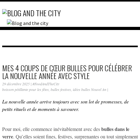
MES 4 COUPS DE CŒUR BULLES POUR CÉLÉBRER
LA NOUVELLE ANNÉE AVEC STYLE
29 décembre 2025
|
#FoodAndTheCity
boisson pétillante pour les fêtes
,
bulles festives
,
idées bulles Nouvel An
|
La nouvelle année arrive toujours avec son lot de promesses, de
petits rituels et de moments à savourer.
bulles dans le
Pour moi, elle commence inévitablement avec des
verre
. Qu’elles soient fines, festives, surprenantes ou tout simplement