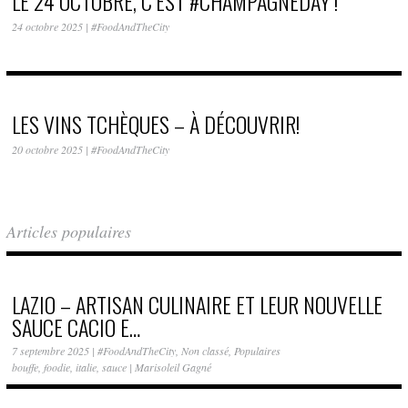
LE 24 OCTOBRE, C’EST #CHAMPAGNEDAY !
24 octobre 2025
|
#FoodAndTheCity
LES VINS TCHÈQUES – À DÉCOUVRIR!
20 octobre 2025
|
#FoodAndTheCity
Articles populaires
LAZIO – ARTISAN CULINAIRE ET LEUR NOUVELLE
SAUCE CACIO E…
7 septembre 2025
|
#FoodAndTheCity
,
Non classé
,
Populaires
bouffe
,
foodie
,
italie
,
sauce
|
Marisoleil Gagné