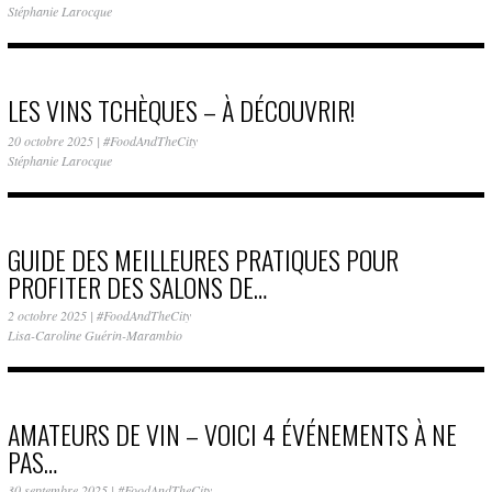
Stéphanie Larocque
LES VINS TCHÈQUES – À DÉCOUVRIR!
20 octobre 2025
|
#FoodAndTheCity
Stéphanie Larocque
GUIDE DES MEILLEURES PRATIQUES POUR
PROFITER DES SALONS DE…
2 octobre 2025
|
#FoodAndTheCity
Lisa-Caroline Guérin-Marambio
AMATEURS DE VIN – VOICI 4 ÉVÉNEMENTS À NE
PAS…
30 septembre 2025
|
#FoodAndTheCity