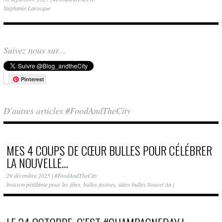
Stéphanie Larocque
Suivez nous sur...
Pinterest
D'autres articles #FoodAndTheCity
MES 4 COUPS DE CŒUR BULLES POUR CÉLÉBRER
LA NOUVELLE…
29 décembre 2025
|
#FoodAndTheCity
boisson pétillante pour les fêtes
,
bulles festives
,
idées bulles Nouvel An
|