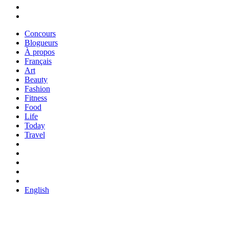
Concours
Blogueurs
À propos
Français
Art
Beauty
Fashion
Fitness
Food
Life
Today
Travel
English