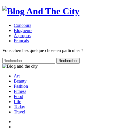
Concours
Blogueurs
À propos
Français
Vous cherchez quelque chose en particulier ?
Rechercher :
Art
Beauty
Fashion
Fitness
Food
Life
Today
Travel