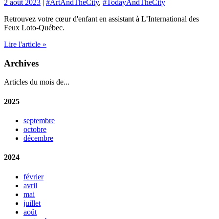
2 août 2023
|
#ArtAndTheCity
,
#TodayAndTheCity
Retrouvez votre cœur d'enfant en assistant à L’International des
Feux Loto-Québec.
Lire l'article »
Archives
Articles du mois de...
2025
septembre
octobre
décembre
2024
février
avril
mai
juillet
août