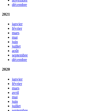
novembre
décembre
2021
janvier
février
mars
mai
juin
juillet
août
septembre
décembre
2020
janvier
février
mars
avril
mai
juin
juillet
septembre