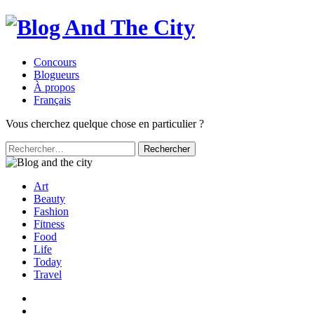
Concours
Blogueurs
À propos
Français
Vous cherchez quelque chose en particulier ?
Rechercher :
Art
Beauty
Fashion
Fitness
Food
Life
Today
Travel