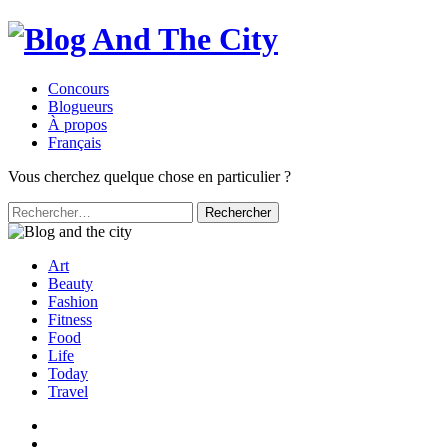
Concours
Blogueurs
À propos
Français
Vous cherchez quelque chose en particulier ?
Rechercher :
Art
Beauty
Fashion
Fitness
Food
Life
Today
Travel