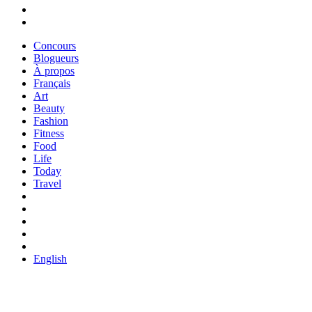
Concours
Blogueurs
À propos
Français
Art
Beauty
Fashion
Fitness
Food
Life
Today
Travel
English