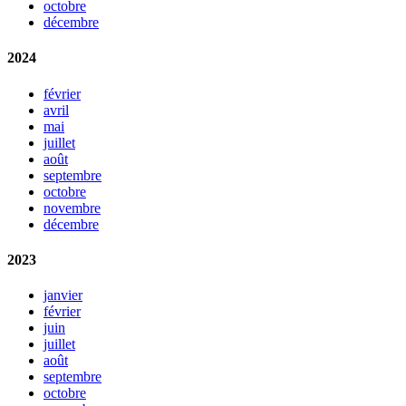
octobre
décembre
2024
février
avril
mai
juillet
août
septembre
octobre
novembre
décembre
2023
janvier
février
juin
juillet
août
septembre
octobre