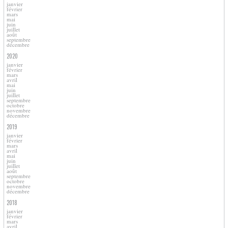
janvier
février
mars
mai
juin
juillet
août
septembre
décembre
2020
janvier
février
mars
avril
mai
juin
juillet
septembre
octobre
novembre
décembre
2019
janvier
février
mars
avril
mai
juin
juillet
août
septembre
octobre
novembre
décembre
2018
janvier
février
mars
avril