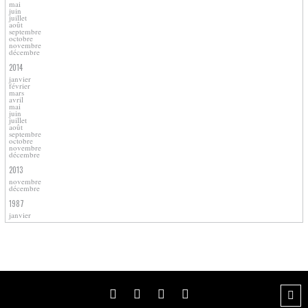
mai
juin
juillet
août
septembre
octobre
novembre
décembre
2014
janvier
février
mars
avril
mai
juin
juillet
août
septembre
octobre
novembre
décembre
2013
novembre
décembre
1987
janvier