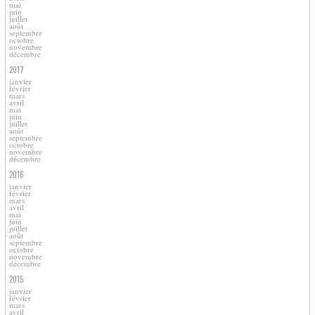
mai
juin
juillet
août
septembre
octobre
novembre
décembre
2017
janvier
février
mars
avril
mai
juin
juillet
août
septembre
octobre
novembre
décembre
2016
janvier
février
mars
avril
mai
juin
juillet
août
septembre
octobre
novembre
décembre
2015
janvier
février
mars
avril