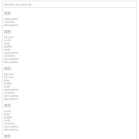
Articles du mois de...
2025
septembre
octobre
décembre
2024
février
avril
mai
juillet
août
septembre
octobre
novembre
décembre
2023
janvier
février
juin
juillet
août
septembre
octobre
novembre
décembre
2022
avril
juin
juillet
août
octobre
novembre
décembre
2021