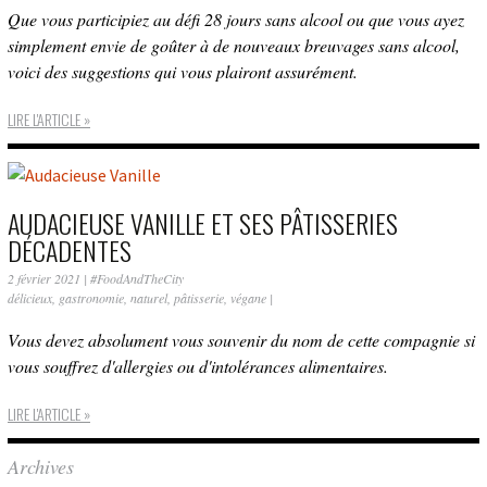
Que vous participiez au défi 28 jours sans alcool ou que vous ayez
simplement envie de goûter à de nouveaux breuvages sans alcool,
voici des suggestions qui vous plairont assurément.
LIRE L'ARTICLE »
AUDACIEUSE VANILLE ET SES PÂTISSERIES
DÉCADENTES
2 février 2021
|
#FoodAndTheCity
délicieux
,
gastronomie
,
naturel
,
pâtisserie
,
végane
|
Vous devez absolument vous souvenir du nom de cette compagnie si
vous souffrez d'allergies ou d'intolérances alimentaires.
LIRE L'ARTICLE »
Archives