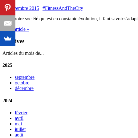
15 novembre 2015
|
#FitnessAndTheCity
Dans notre société qui est en constante évolution, il faut savoir s'ada
Lire l'article »
Archives
Articles du mois de...
2025
septembre
octobre
décembre
2024
février
avril
mai
juillet
août