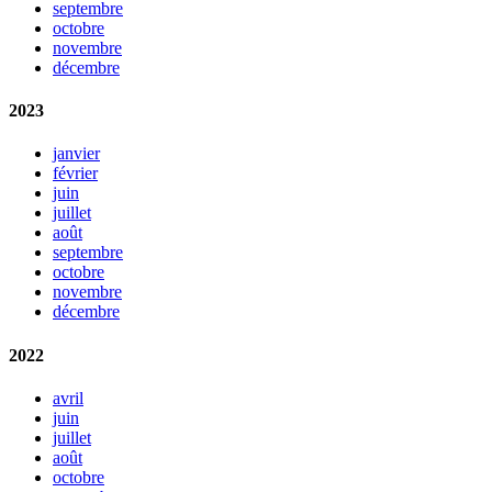
septembre
octobre
novembre
décembre
2023
janvier
février
juin
juillet
août
septembre
octobre
novembre
décembre
2022
avril
juin
juillet
août
octobre