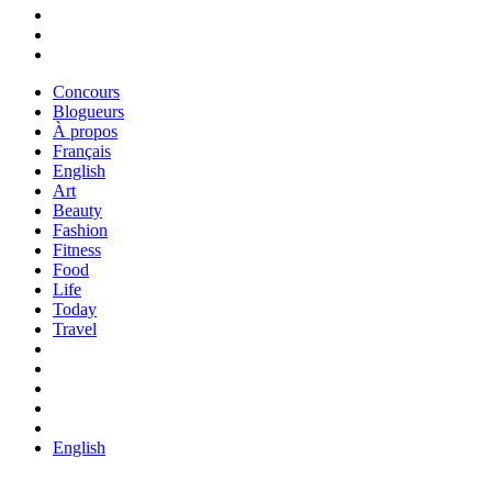
Concours
Blogueurs
À propos
Français
English
Art
Beauty
Fashion
Fitness
Food
Life
Today
Travel
English