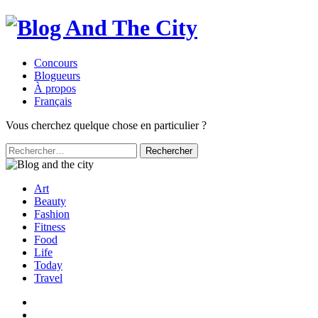
Concours
Blogueurs
À propos
Français
Vous cherchez quelque chose en particulier ?
Rechercher :
Art
Beauty
Fashion
Fitness
Food
Life
Today
Travel