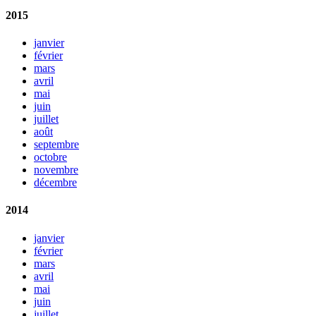
2015
janvier
février
mars
avril
mai
juin
juillet
août
septembre
octobre
novembre
décembre
2014
janvier
février
mars
avril
mai
juin
juillet