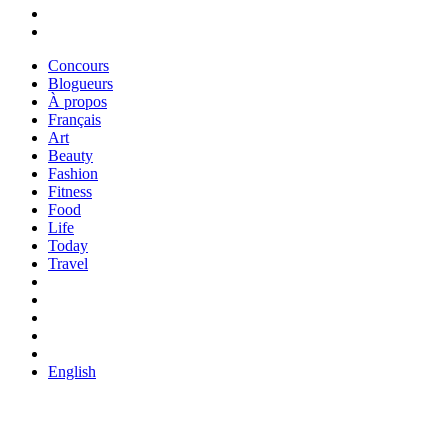
Concours
Blogueurs
À propos
Français
Art
Beauty
Fashion
Fitness
Food
Life
Today
Travel
English