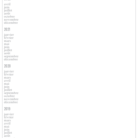
avril
juin
juillet
août
octobre
novembre
décembre
2021
janvier
février
mars
mai
juin
juillet
août
septembre
décembre
2020
janvier
février
mars
avril
mai
juin
juillet
septembre
octobre
novembre
décembre
2019
janvier
février
mars
avril
mai
juin
juillet
août