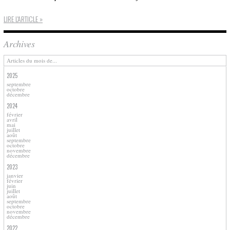
LIRE L'ARTICLE »
Archives
Articles du mois de...
2025
septembre
octobre
décembre
2024
février
avril
mai
juillet
août
septembre
octobre
novembre
décembre
2023
janvier
février
juin
juillet
août
septembre
octobre
novembre
décembre
2022