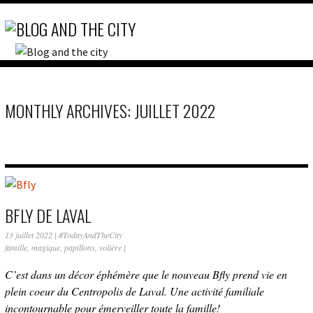
MONTHLY ARCHIVES: JUILLET 2022
BFLY DE LAVAL
13 juillet 2022
|
#TodayAndTheCity
famille
,
magique
,
papillons
,
volière
|
C’est dans un décor éphémère que le nouveau Bfly prend vie en
plein coeur du Centropolis de Laval. Une activité familiale
incontournable pour émerveiller toute la famille!