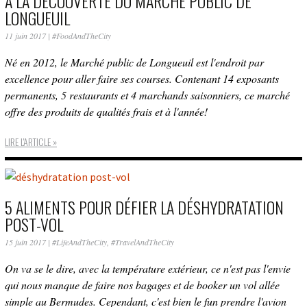
À LA DÉCOUVERTE DU MARCHÉ PUBLIC DE
LONGUEUIL
11 juin 2017
|
#FoodAndTheCity
Né en 2012, le Marché public de Longueuil est l'endroit par
excellence pour aller faire ses courses. Contenant 14 exposants
permanents, 5 restaurants et 4 marchands saisonniers, ce marché
offre des produits de qualités frais et à l'année!
LIRE L'ARTICLE »
5 ALIMENTS POUR DÉFIER LA DÉSHYDRATATION
POST-VOL
15 juin 2017
|
#LifeAndTheCity
,
#TravelAndTheCity
On va se le dire, avec la température extérieur, ce n'est pas l'envie
qui nous manque de faire nos bagages et de booker un vol allée
simple au Bermudes. Cependant, c'est bien le fun prendre l'avion