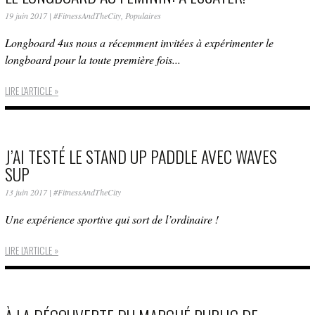
19 juin 2017
|
#FitnessAndTheCity
,
Populaires
Longboard 4us nous a récemment invitées à expérimenter le
longboard pour la toute première fois...
LIRE L'ARTICLE »
J’AI TESTÉ LE STAND UP PADDLE AVEC WAVES
SUP
13 juin 2017
|
#FitnessAndTheCity
Une expérience sportive qui sort de l’ordinaire !
LIRE L'ARTICLE »