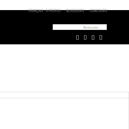
FRANÇAIS
À PROPOS
BLOGUEURS
CONCOURS
Vous cherchez quelque chose en particulier ?
Rechercher :