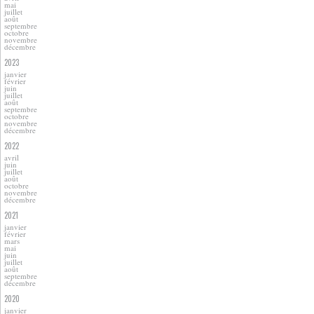
mai
juillet
août
septembre
octobre
novembre
décembre
2023
janvier
février
juin
juillet
août
septembre
octobre
novembre
décembre
2022
avril
juin
juillet
août
octobre
novembre
décembre
2021
janvier
février
mars
mai
juin
juillet
août
septembre
décembre
2020
janvier