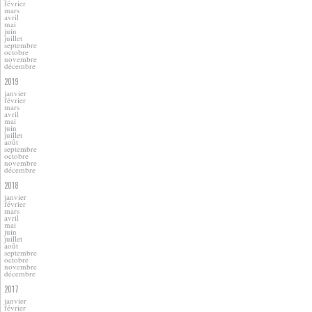
février
mars
avril
mai
juin
juillet
septembre
octobre
novembre
décembre
2019
janvier
février
mars
avril
mai
juin
juillet
août
septembre
octobre
novembre
décembre
2018
janvier
février
mars
avril
mai
juin
juillet
août
septembre
octobre
novembre
décembre
2017
janvier
février