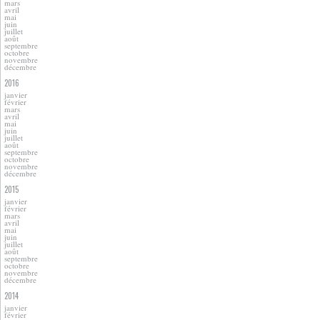
mars
avril
mai
juin
juillet
août
septembre
octobre
novembre
décembre
2016
janvier
février
mars
avril
mai
juin
juillet
août
septembre
octobre
novembre
décembre
2015
janvier
février
mars
avril
mai
juin
juillet
août
septembre
octobre
novembre
décembre
2014
janvier
février