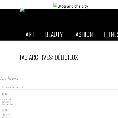
ART
BEAUTY
FASHION
FITNE
TAG ARCHIVES: DÉLICIEUX
Archives
Articles du mois de...
2025
septembre
octobre
décembre
2024
février
avril