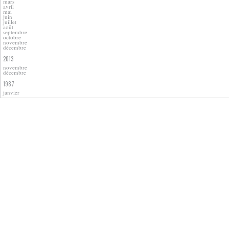
mars
avril
mai
juin
juillet
août
septembre
octobre
novembre
décembre
2013
novembre
décembre
1987
janvier