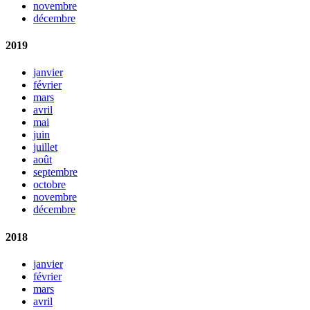
novembre
décembre
2019
janvier
février
mars
avril
mai
juin
juillet
août
septembre
octobre
novembre
décembre
2018
janvier
février
mars
avril