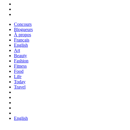
Concours
Blogueurs
À propos
Français
English
Art
Beauty
Fashion
Fitness
Food
Life
Today
Travel
English