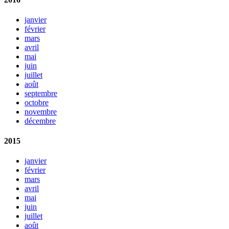
janvier
février
mars
avril
mai
juin
juillet
août
septembre
octobre
novembre
décembre
2015
janvier
février
mars
avril
mai
juin
juillet
août