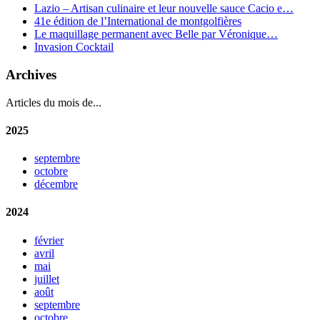
Lazio – Artisan culinaire et leur nouvelle sauce Cacio e…
41e édition de l’International de montgolfières
Le maquillage permanent avec Belle par Véronique…
Invasion Cocktail
Archives
Articles du mois de...
2025
septembre
octobre
décembre
2024
février
avril
mai
juillet
août
septembre
octobre