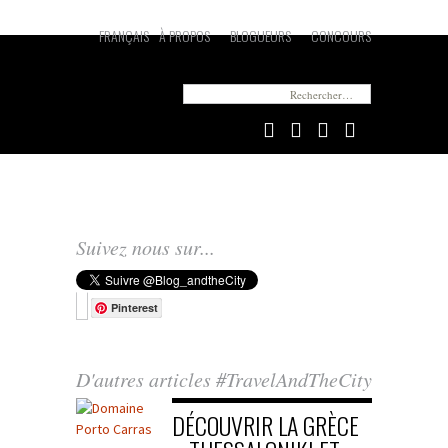
FRANÇAIS
À PROPOS
BLOGUEURS
CONCOURS
Vous cherchez quelque chose en particulier ?
Rechercher :
Suivez nous sur...
Pinterest
D'autres articles #TravelAndTheCity
DÉCOUVRIR LA GRÈCE