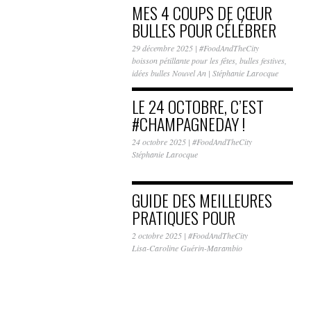
MES 4 COUPS DE CŒUR
BULLES POUR CÉLÉBRER
LA NOUVELLE…
29 décembre 2025
|
#FoodAndTheCity
boisson pétillante pour les fêtes
,
bulles festives
,
idées bulles Nouvel An
|
Stéphanie Larocque
LE 24 OCTOBRE, C’EST
#CHAMPAGNEDAY !
24 octobre 2025
|
#FoodAndTheCity
Stéphanie Larocque
GUIDE DES MEILLEURES
PRATIQUES POUR
PROFITER DES SALONS
2 octobre 2025
|
#FoodAndTheCity
DE…
Lisa-Caroline Guérin-Marambio