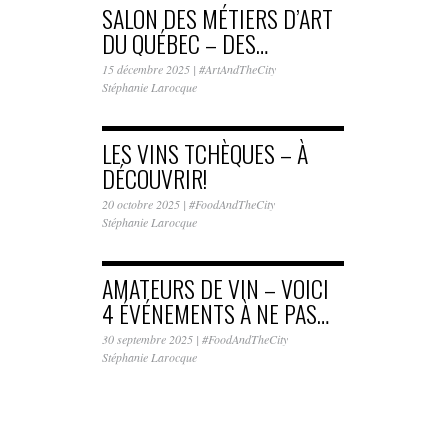
SALON DES MÉTIERS D’ART
DU QUÉBEC – DES…
15 décembre 2025
|
#ArtAndTheCity
Stéphanie Larocque
LES VINS TCHÈQUES – À
DÉCOUVRIR!
20 octobre 2025
|
#FoodAndTheCity
Stéphanie Larocque
AMATEURS DE VIN – VOICI
4 ÉVÉNEMENTS À NE PAS…
30 septembre 2025
|
#FoodAndTheCity
Stéphanie Larocque