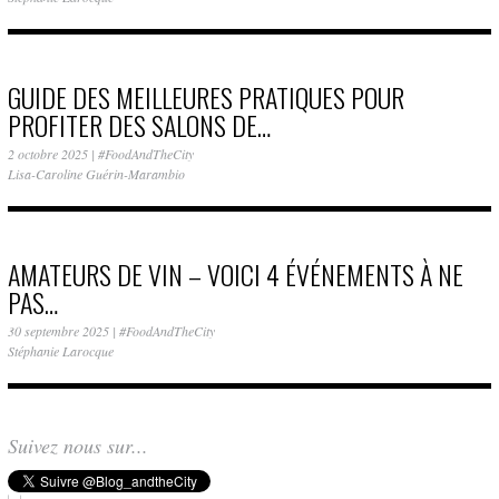
GUIDE DES MEILLEURES PRATIQUES POUR
PROFITER DES SALONS DE…
2 octobre 2025
|
#FoodAndTheCity
Lisa-Caroline Guérin-Marambio
AMATEURS DE VIN – VOICI 4 ÉVÉNEMENTS À NE
PAS…
30 septembre 2025
|
#FoodAndTheCity
Stéphanie Larocque
Suivez nous sur...