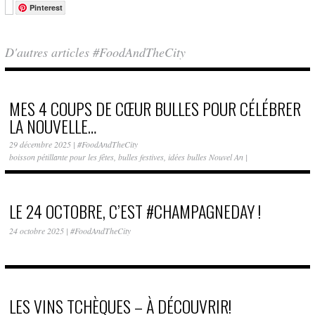
Pinterest
D'autres articles #FoodAndTheCity
MES 4 COUPS DE CŒUR BULLES POUR CÉLÉBRER
LA NOUVELLE…
29 décembre 2025
|
#FoodAndTheCity
boisson pétillante pour les fêtes
,
bulles festives
,
idées bulles Nouvel An
|
LE 24 OCTOBRE, C’EST #CHAMPAGNEDAY !
24 octobre 2025
|
#FoodAndTheCity
LES VINS TCHÈQUES – À DÉCOUVRIR!