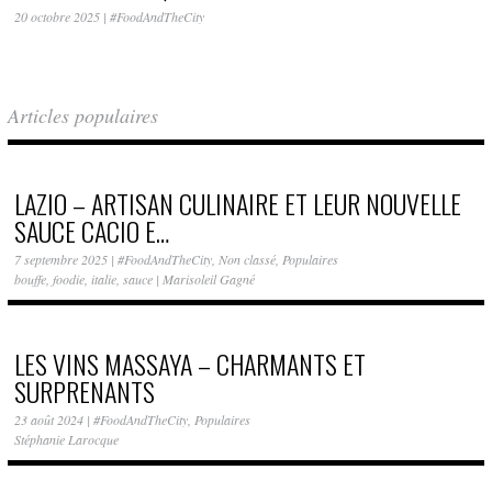
20 octobre 2025
|
#FoodAndTheCity
Articles populaires
LAZIO – ARTISAN CULINAIRE ET LEUR NOUVELLE
SAUCE CACIO E…
7 septembre 2025
|
#FoodAndTheCity
,
Non classé
,
Populaires
bouffe
,
foodie
,
italie
,
sauce
|
Marisoleil Gagné
LES VINS MASSAYA – CHARMANTS ET
SURPRENANTS
23 août 2024
|
#FoodAndTheCity
,
Populaires
Stéphanie Larocque