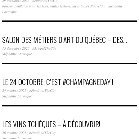
29 décembre 2025
|
#FoodAndTheCity
boisson pétillante pour les fêtes
,
bulles festives
,
idées bulles Nouvel An
|
Stéphanie
Larocque
SALON DES MÉTIERS D’ART DU QUÉBEC – DES…
15 décembre 2025
|
#ArtAndTheCity
Stéphanie Larocque
LE 24 OCTOBRE, C’EST #CHAMPAGNEDAY !
24 octobre 2025
|
#FoodAndTheCity
Stéphanie Larocque
LES VINS TCHÈQUES – À DÉCOUVRIR!
20 octobre 2025
|
#FoodAndTheCity
Stéphanie Larocque