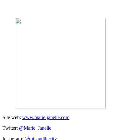
Site web:
www.marie-janelle.com
Twitter:
@Marie_Janelle
Instagram:
@mj_andthecity