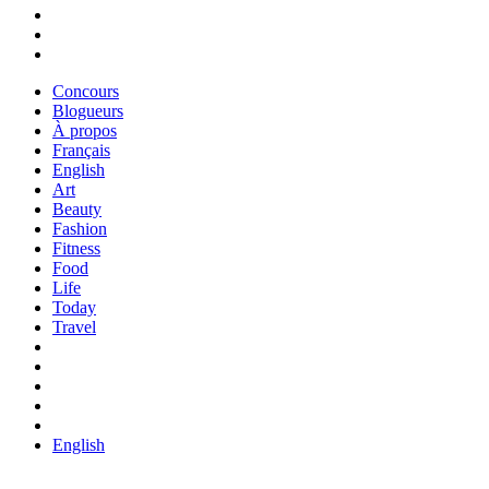
Concours
Blogueurs
À propos
Français
English
Art
Beauty
Fashion
Fitness
Food
Life
Today
Travel
English