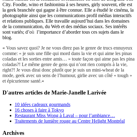
City. Foodie, wino et fashionista à ses heures, girly souvent, elle est
la geek branchée qui gagne à être connue. Elle a étudié le cinéma, la
photographie ainsi que les communications profil médias interactifs
et relations publiques. Elle travaille aujourd’hui dans les domaines
de la communication, du Web et des médias sociaux. Ses intérêts
sont variés; d’o
ù
l’importance d’aborder tous ces sujets dans le
blog.
«
Vous savez quoi? Je ne vous direz pas le genre de trucs ennuyeux
comme: « je suis une fille qui mord dans la vie et qui aime les pinas
coladas et les sorties entre amis… » toute façon qui aime pas les pina
coladas?! Le même genre de gens qui n’ont rien compris à la vie,
right?! Je vous dirai donc plutôt que je suis un mini-wheat de la
mode, geek avec un sens de l’humour, girlie avec un côté « tough »
et épicurienne santé.
«
D'autres articles de Marie-Janelle Larivée
10 idées cadeaux gourmands
16 choses à faire à Tokyo
Restaurant Miss Wong à Laval – pour l’ambiance…
Traitements de lumière rouge au Centre Helight Montréal
Archives