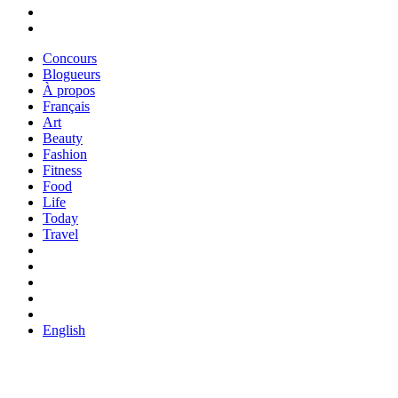
Concours
Blogueurs
À propos
Français
Art
Beauty
Fashion
Fitness
Food
Life
Today
Travel
English