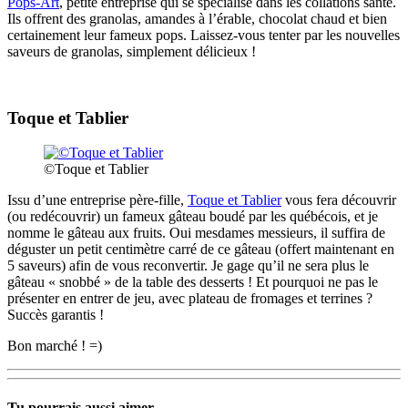
Pops-Art
, petite entreprise qui se spécialise dans les collations santé.
Ils offrent des granolas, amandes à l’érable, chocolat chaud et bien
certainement leur fameux pops. Laissez-vous tenter par les nouvelles
saveurs de granolas, simplement délicieux !
Toque et Tablier
©Toque et Tablier
Issu d’une entreprise père-fille,
Toque et Tablier
vous fera découvrir
(ou redécouvrir) un fameux gâteau boudé par les québécois, et je
nomme le gâteau aux fruits. Oui mesdames messieurs, il suffira de
déguster un petit centimètre carré de ce gâteau (offert maintenant en
5 saveurs) afin de vous reconvertir. Je gage qu’il ne sera plus le
gâteau « snobbé » de la table des desserts ! Et pourquoi ne pas le
présenter en entrer de jeu, avec plateau de fromages et terrines ?
Succès garantis !
Bon marché ! =)
Tu pourrais aussi aimer