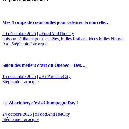
Mes 4 coups de cœur bulles pour célébrer la nouvelle…
29 décembre 2025
|
#FoodAndTheCity
boisson pétillante pour les fêtes
,
bulles festives
,
idées bulles Nouvel
An
|
Stéphanie Larocque
Salon des métiers d’art du Québec – Des…
15 décembre 2025
|
#ArtAndTheCity
Stéphanie Larocque
Le 24 octobre, c’est #ChampagneDay !
24 octobre 2025
|
#FoodAndTheCity
Stéphanie Larocque