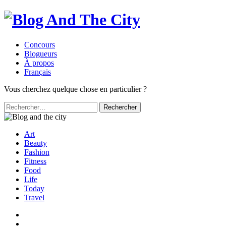
Concours
Blogueurs
À propos
Français
Vous cherchez quelque chose en particulier ?
Rechercher :
Art
Beauty
Fashion
Fitness
Food
Life
Today
Travel