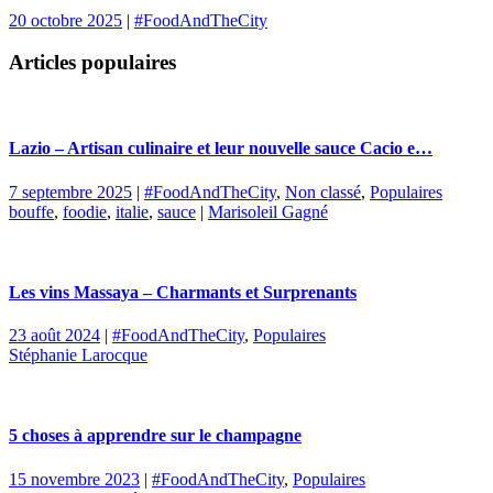
20 octobre 2025
|
#FoodAndTheCity
Articles populaires
Lazio – Artisan culinaire et leur nouvelle sauce Cacio e…
7 septembre 2025
|
#FoodAndTheCity
,
Non classé
,
Populaires
bouffe
,
foodie
,
italie
,
sauce
|
Marisoleil Gagné
Les vins Massaya – Charmants et Surprenants
23 août 2024
|
#FoodAndTheCity
,
Populaires
Stéphanie Larocque
5 choses à apprendre sur le champagne
15 novembre 2023
|
#FoodAndTheCity
,
Populaires