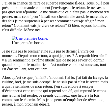
J’ai eu la chance de faire de superbe rencontre là-bas. Tous, ou à peu
près, m’ont demandé comment j’envisageais le retour. Je ne savais
pas quoi leur répondre. Je me disais que ce n’était pas le moment d’y
penser, mais cette ‘peur’ faisait son chemin elle aussi. Je marchais et
des fois je me surprenais à penser : ‘comment vais-je réagir à mon
retour? Comment vais-je vivre ce retour?’ Et bien, soyons honnête,
c’est difficile. Même très.
Une première borne.
Je ne suis pas le premier et ne suis pas le dernier à vivre ces
moments. Depuis mon retour, à quoi je pense? À repartir bien sûr. Il
y a un sentiment d’extrême liberté que de ne pas savoir où dormir
quand on quitte le matin, rien n’est routine et tout est nouveau, tout
est émerveillant, tout est libre.
Alors qu’est-ce que j’ai fait? J’ai dormi. J’ai lu, j’ai fait du lavage, la
cuisine, bref, je me suis occupé. Je ne sais pas si c’est le secret, mais
à quatre semaines de mon retour, j’en suis encore à essayer
d’échapper à cette routine qui reprend son dû, qui reprend le temps
que je lui ai fait perdre. Je prends du mieux, une heure à la fois,
comme sur le chemin. Mais je ne peux m’empêcher de rêver, non,
penser, à mon prochain départ.