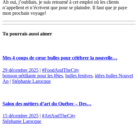
Ah oui, j’oubliais, je suis retourné à cet emploi où les clients
n’appellent et n’écrivent que pour se plaindre. Il faut que je paye
mon prochain voyage!
Tu pourrais aussi aimer
Mes 4 coups de cœur bulles pour célébrer la nouvelle…
29 décembre 2025
|
#FoodAndTheCity
boisson pétillante pour les fêtes
,
bulles festives
,
idées bulles Nouvel
An
|
Stéphanie Larocque
Salon des métiers d’art du Québec – Des…
15 décembre 2025
|
#ArtAndTheCity
Stéphanie Larocque