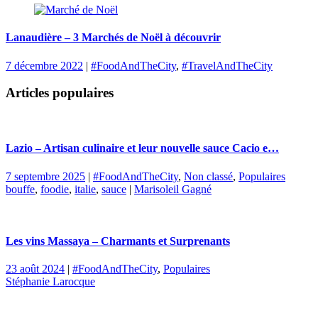
Lanaudière – 3 Marchés de Noël à découvrir
7 décembre 2022
|
#FoodAndTheCity
,
#TravelAndTheCity
Articles populaires
Lazio – Artisan culinaire et leur nouvelle sauce Cacio e…
7 septembre 2025
|
#FoodAndTheCity
,
Non classé
,
Populaires
bouffe
,
foodie
,
italie
,
sauce
|
Marisoleil Gagné
Les vins Massaya – Charmants et Surprenants
23 août 2024
|
#FoodAndTheCity
,
Populaires
Stéphanie Larocque