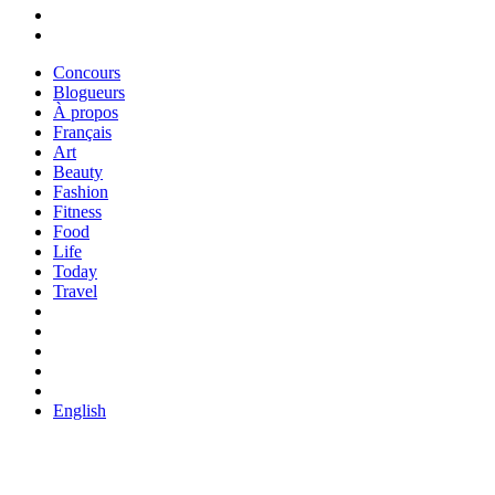
Concours
Blogueurs
À propos
Français
Art
Beauty
Fashion
Fitness
Food
Life
Today
Travel
English