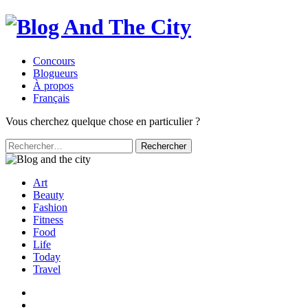
Concours
Blogueurs
À propos
Français
Vous cherchez quelque chose en particulier ?
Rechercher :
Art
Beauty
Fashion
Fitness
Food
Life
Today
Travel