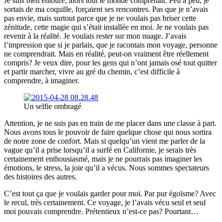
Je suis bien entouré, alors tout le monde comprenait. Peu à peu, je
sortais de ma coquille, forçaient ses rencontres. Pas que je n’avais
pas envie, mais surtout parce que je ne voulais pas briser cette
zénitude, cette magie qui s’était installée en moi. Je ne voulais pas
revenir à la réalité. Je voulais rester sur mon nuage. J’avais
l’impression que si je parlais, que je racontais mon voyage, personne
ne comprendrait. Mais en réalité, peut-on vraiment être réellement
compris? Je veux dire, pour les gens qui n’ont jamais osé tout quitter
et partir marcher, vivre au gré du chemin, c’est difficile à
comprendre, à imaginer.
Un selfie ombragé
Attention, je ne suis pas en train de me placer dans une classe à part.
Nous avons tous le pouvoir de faire quelque chose qui nous sortira
de notre zone de confort. Mais si quelqu’un vient me parler de la
vague qu’il a prise lorsqu’il a surfé en Californie, je serais très
certainement enthousiasmé, mais je ne pourrais pas imaginer les
émotions, le stress, la joie qu’il a vécus. Nous sommes spectateurs
des histoires des autres.
C’est tout ça que je voulais garder pour moi. Par pur égoïsme? Avec
le recul, très certainement. Ce voyage, je l’avais vécu seul et seul
moi pouvais comprendre. Prétentieux n’est-ce pas? Pourtant…