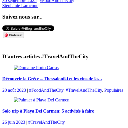
30 septembre 2025
|
#FoodAndTheCity
Stéphanie Larocque
Suivez nous sur...
Pinterest
D'autres articles #TravelAndTheCity
Découvrir la Grèce – Thessaloniki et les vins de la…
20 août 2023
|
#FoodAndTheCity
,
#TravelAndTheCity
,
Populaires
Solo trip à Playa Del Carmen: 5 activités à faire
26 juin 2023
|
#TravelAndTheCity