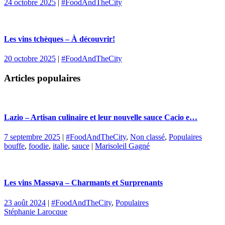
24 octobre 2025
|
#FoodAndTheCity
Les vins tchèques – À découvrir!
20 octobre 2025
|
#FoodAndTheCity
Articles populaires
Lazio – Artisan culinaire et leur nouvelle sauce Cacio e…
7 septembre 2025
|
#FoodAndTheCity
,
Non classé
,
Populaires
bouffe
,
foodie
,
italie
,
sauce
|
Marisoleil Gagné
Les vins Massaya – Charmants et Surprenants
23 août 2024
|
#FoodAndTheCity
,
Populaires
Stéphanie Larocque