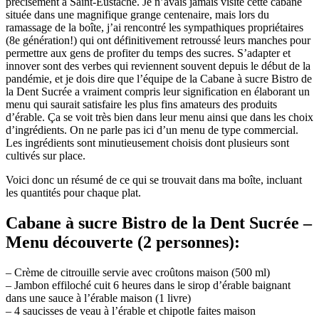
précisément à Saint-Eustache. Je n’avais jamais visité cette cabane
située dans une magnifique grange centenaire, mais lors du
ramassage de la boîte, j’ai rencontré les sympathiques propriétaires
(8e génération!) qui ont définitivement retroussé leurs manches pour
permettre aux gens de profiter du temps des sucres. S’adapter et
innover sont des verbes qui reviennent souvent depuis le début de la
pandémie, et je dois dire que l’équipe de la Cabane à sucre Bistro de
la Dent Sucrée a vraiment compris leur signification en élaborant un
menu qui saurait satisfaire les plus fins amateurs des produits
d’érable. Ça se voit très bien dans leur menu ainsi que dans les choix
d’ingrédients. On ne parle pas ici d’un menu de type commercial.
Les ingrédients sont minutieusement choisis dont plusieurs sont
cultivés sur place.
Voici donc un résumé de ce qui se trouvait dans ma boîte, incluant
les quantités pour chaque plat.
Cabane à sucre Bistro de la Dent Sucrée –
Menu découverte (2 personnes):
– Crème de citrouille servie avec croûtons maison (500 ml)
– Jambon effiloché cuit 6 heures dans le sirop d’érable baignant
dans une sauce à l’érable maison (1 livre)
– 4 saucisses de veau à l’érable et chipotle faites maison