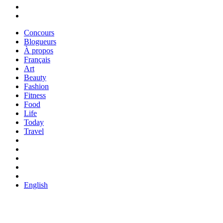
Concours
Blogueurs
À propos
Français
Art
Beauty
Fashion
Fitness
Food
Life
Today
Travel
English