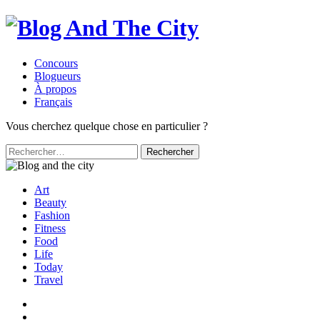
Concours
Blogueurs
À propos
Français
Vous cherchez quelque chose en particulier ?
Rechercher :
Art
Beauty
Fashion
Fitness
Food
Life
Today
Travel