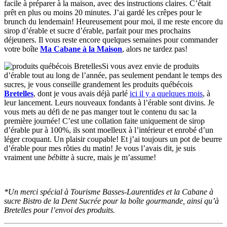
facile à préparer à la maison, avec des instructions claires. C’était
prêt en plus ou moins 20 minutes. J’ai gardé les crêpes pour le
brunch du lendemain! Heureusement pour moi, il me reste encore du
sirop d’érable et sucre d’érable, parfait pour mes prochains
déjeuners. Il vous reste encore quelques semaines pour commander
votre boîte
Ma Cabane à la Maison
, alors ne tardez pas!
Si vous avez envie de produits
d’érable tout au long de l’année, pas seulement pendant le temps des
sucres, je vous conseille grandement les produits québécois
Bretelles
, dont je vous avais déjà parlé
ici il y a quelques mois
, à
leur lancement. Leurs nouveaux fondants à l’érable sont divins. Je
vous mets au défi de ne pas manger tout le contenu du sac la
première journée! C’est une collation faite uniquement de sirop
d’érable pur à 100%, ils sont moelleux à l’intérieur et enrobé d’un
léger croquant. Un plaisir coupable! Et j’ai toujours un pot de beurre
d’érable pour mes rôties du matin! Je vous l’avais dit, je suis
vraiment une
bébitte
à sucre, mais je m’assume!
*Un merci spécial à Tourisme Basses-Laurentides et la Cabane à
sucre Bistro de la Dent Sucrée pour la boîte gourmande, ainsi qu’à
Bretelles pour l’envoi des produits.