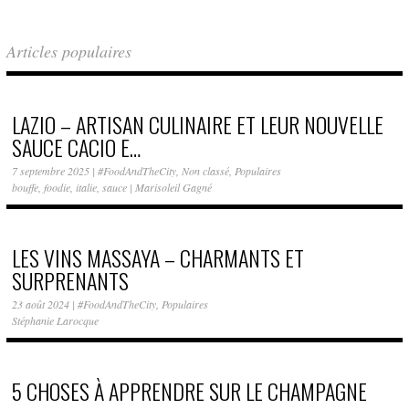
Articles populaires
LAZIO – ARTISAN CULINAIRE ET LEUR NOUVELLE
SAUCE CACIO E…
7 septembre 2025
|
#FoodAndTheCity
,
Non classé
,
Populaires
bouffe
,
foodie
,
italie
,
sauce
|
Marisoleil Gagné
LES VINS MASSAYA – CHARMANTS ET
SURPRENANTS
23 août 2024
|
#FoodAndTheCity
,
Populaires
Stéphanie Larocque
5 CHOSES À APPRENDRE SUR LE CHAMPAGNE