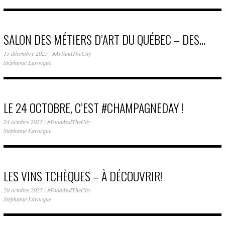
SALON DES MÉTIERS D’ART DU QUÉBEC – DES…
15 décembre 2025
|
#ArtAndTheCity
Stéphanie Larocque
LE 24 OCTOBRE, C’EST #CHAMPAGNEDAY !
24 octobre 2025
|
#FoodAndTheCity
Stéphanie Larocque
LES VINS TCHÈQUES – À DÉCOUVRIR!
20 octobre 2025
|
#FoodAndTheCity
Stéphanie Larocque