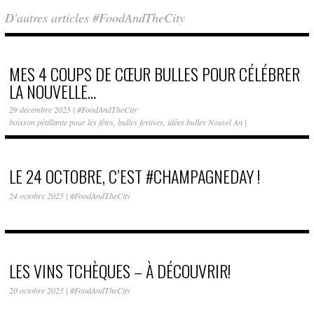
D'autres articles #FoodAndTheCity
MES 4 COUPS DE CŒUR BULLES POUR CÉLÉBRER
LA NOUVELLE…
29 décembre 2025
|
#FoodAndTheCity
boisson pétillante pour les fêtes
,
bulles festives
,
idées bulles Nouvel An
|
LE 24 OCTOBRE, C’EST #CHAMPAGNEDAY !
24 octobre 2025
|
#FoodAndTheCity
LES VINS TCHÈQUES – À DÉCOUVRIR!
20 octobre 2025
|
#FoodAndTheCity