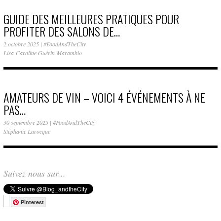
GUIDE DES MEILLEURES PRATIQUES POUR
PROFITER DES SALONS DE…
2 octobre 2025
|
#FoodAndTheCity
Lisa-Caroline Guérin-Marambio
AMATEURS DE VIN – VOICI 4 ÉVÉNEMENTS À NE
PAS…
30 septembre 2025
|
#FoodAndTheCity
Stéphanie Larocque
Suivez nous sur...
Pinterest