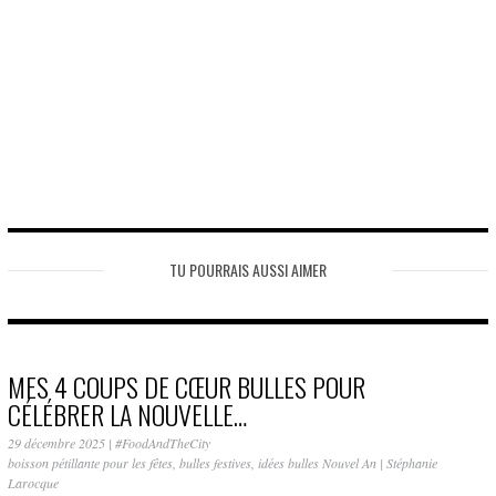
TU POURRAIS AUSSI AIMER
MES 4 COUPS DE CŒUR BULLES POUR
CÉLÉBRER LA NOUVELLE…
29 décembre 2025
|
#FoodAndTheCity
boisson pétillante pour les fêtes
,
bulles festives
,
idées bulles Nouvel An
|
Stéphanie
Larocque