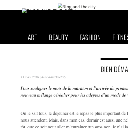
ART
BEAUTY
FASHION
FITNE
BIEN DÉMA
13 avril 2016
|
#FoodAndTheCity
Pour souligner le mois de la nutrition et l’arrivée du printe
nouveau mélange céréalier pour les adeptes d’un mode de v
On le sait tous, le déjeuner est le repas le plus important de l
nous attendent. Mais, dans mon cas, dormir est aussi une néc
tôt, que ce soit pour aller m’entraîner (un gros non, je n’ai