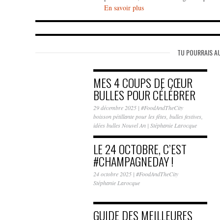
En savoir plus
TU POURRAIS AU
MES 4 COUPS DE CŒUR
BULLES POUR CÉLÉBRER
LA NOUVELLE…
29 décembre 2025
|
#FoodAndTheCity
boisson pétillante pour les fêtes
,
bulles festives
,
idées bulles Nouvel An
|
Stéphanie Larocque
LE 24 OCTOBRE, C’EST
#CHAMPAGNEDAY !
24 octobre 2025
|
#FoodAndTheCity
Stéphanie Larocque
GUIDE DES MEILLEURES