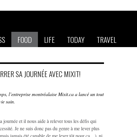
SS
FOOD
LIFE
TODAY
TRAVEL
RRER SA JOURNÉE AVEC MIXIT!
mps, l’entreprise montréalaise Mixit.ca a lancé un tout
ie sain.
a journée et il nous aide à relever tous les défis qui
essité. Je ne suis donc pas du genre à me lever plus
 jamais jamais été capable de me lever tôt pour ça…), ni