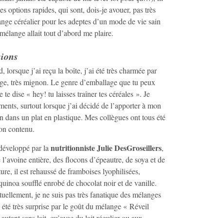
 options rapides, qui sont, dois-je avouer, pas très
nge céréalier pour les adeptes d’un mode de vie sain
 mélange allait tout d’abord me plaire.
sions
, lorsque j’ai reçu la boîte, j’ai été très charmée par
ge, très mignon. Le genre d’emballage que tu peux
 te dise « hey! tu laisses traîner tes céréales ». Je
ents, surtout lorsque j’ai décidé de l’apporter à mon
on dans un plat en plastique. Mes collègues ont tous été
son contenu.
nutritionniste Julie DesGroseillers
 développé par la
,
’avoine entière, des flocons d’épeautre, de soya et de
ure, il est rehaussé de framboises lyophilisées,
uinoa soufflé enrobé de chocolat noir et de vanille.
tuellement, je ne suis pas très fanatique des mélanges
i été très surprise par le goût du mélange « Réveil
autant sans lait, qu’avec du lait régulier ou aux