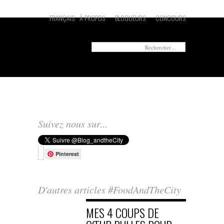
FRANÇAIS
À PROPOS
BLOGUEURS
CONCOURS
Vous cherchez quelque chose en particulier ?
Rechercher :
Suivez nous sur...
Pinterest
D'autres articles #FoodAndTheCity
MES 4 COUPS DE