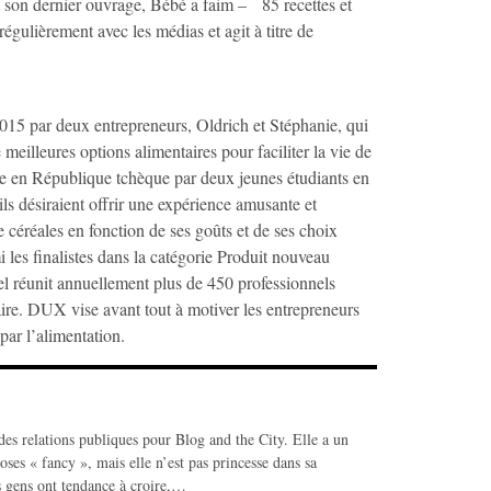
nt son dernier ouvrage, Bébé a faim – 85 recettes et
 régulièrement avec les médias et agit à titre de
2015 par deux entrepreneurs, Oldrich et Stéphanie, qui
meilleures options alimentaires pour faciliter la vie de
pée en République tchèque par deux jeunes étudiants en
 ils désiraient offrir une expérience amusante et
e céréales en fonction de ses goûts et de ses choix
i les finalistes dans la catégorie Produit nouveau
l réunit annuellement plus de 450 professionnels
aire. DUX vise avant tout à motiver les entrepreneurs
par l’alimentation.
des relations publiques pour Blog and the City. Elle a un
oses « fancy », mais elle n’est pas princesse dans sa
es gens ont tendance à croire,…