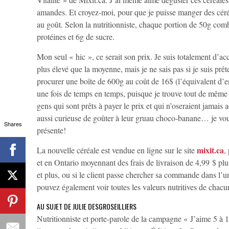
amandes. Et croyez-moi, pour que je puisse manger des céréal
au goût. Selon la nutritionniste, chaque portion de 50g com
protéines et 6g de sucre.
Mon seul « hic », ce serait son prix. Je suis totalement d’a
plus élevé que la moyenne, mais je ne sais pas si je suis prêt
procurer une boîte de 600g au coût de 16$ (l’équivalent d’en
une fois de temps en temps, puisque je trouve tout de même q
gens qui sont prêts à payer le prix et qui n’oseraient jamais 
aussi curieuse de goûter à leur gruau choco-banane… je vous
Shares
présente!
mixit.ca
La nouvelle céréale est vendue en ligne sur le site
,
et en Ontario moyennant des frais de livraison de 4,99 $ plus 
et plus, ou si le client passe chercher sa commande dans l’u
pouvez également voir toutes les valeurs nutritives de chacu
AU SUJET DE JULIE DESGROSEILLIERS
Nutritionniste et porte-parole de la campagne « J’aime 5 à 10