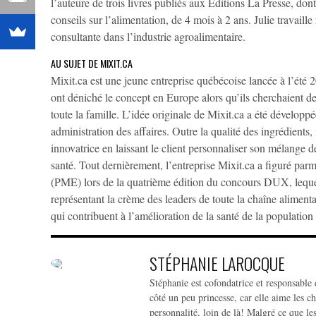
l’auteure de trois livres publiés aux Éditions La Presse, do
conseils sur l’alimentation, de 4 mois à 2 ans. Julie travaille
consultante dans l’industrie agroalimentaire.
AU SUJET DE MIXIT.CA
Mixit.ca est une jeune entreprise québécoise lancée à l’été 
ont déniché le concept en Europe alors qu’ils cherchaient de 
toute la famille. L’idée originale de Mixit.ca a été dévelop
administration des affaires. Outre la qualité des ingrédients,
innovatrice en laissant le client personnaliser son mélange d
santé. Tout dernièrement, l’entreprise Mixit.ca a figuré parm
(PME) lors de la quatrième édition du concours DUX, leque
représentant la crème des leaders de toute la chaîne aliment
qui contribuent à l’amélioration de la santé de la population 
STÉPHANIE LAROCQUE
Stéphanie est cofondatrice et responsable 
côté un peu princesse, car elle aime les ch
personnalité, loin de là! Malgré ce que l