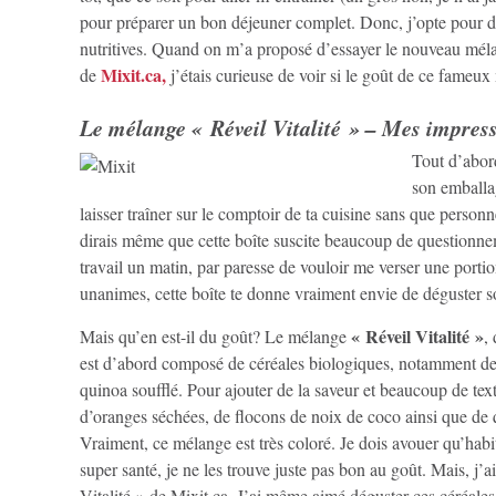
pour préparer un bon déjeuner complet. Donc, j’opte pour des
nutritives. Quand on m’a proposé d’essayer le nouveau méla
Mixit.ca,
de
j’étais curieuse de voir si le goût de ce fameux
Le mélange « Réveil Vitalité » – Mes impres
Tout d’abord
son emballa
laisser traîner sur le comptoir de ta cuisine sans que personne
dirais même que cette boîte suscite beaucoup de questionnem
travail un matin, par paresse de vouloir me verser une porti
unanimes, cette boîte te donne vraiment envie de déguster 
« Réveil Vitalité »
Mais qu’en est-il du goût? Le mélange
,
est d’abord composé de céréales biologiques, notamment de l
quinoa soufflé. Pour ajouter de la saveur et beaucoup de text
d’oranges séchées, de flocons de noix de coco ainsi que de q
Vraiment, ce mélange est très coloré. Je dois avouer qu’habi
super santé, je ne les trouve juste pas bon au goût. Mais, j’a
Vitalité » de Mixit.ca. J’ai même aimé déguster ces céréales 