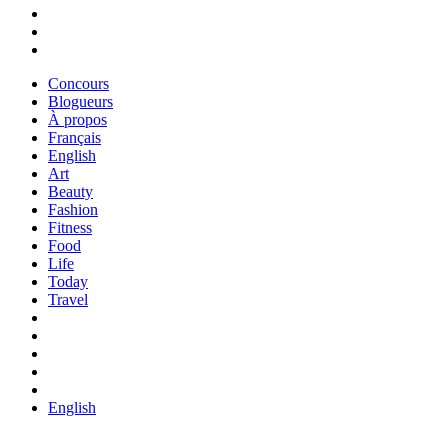
Concours
Blogueurs
À propos
Français
English
Art
Beauty
Fashion
Fitness
Food
Life
Today
Travel
English