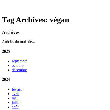
Tag Archives: végan
Archives
Articles du mois de...
2025
septembre
octobre
décembre
2024
février
avril
mai
juillet
août