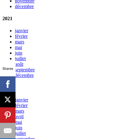
novembre
décembre
2021
janvier
février
mars
mai
juin
juillet
août
Shares
septembre
décembre
2020
janvier
février
mars
avril
mai
juin
juillet
septembre