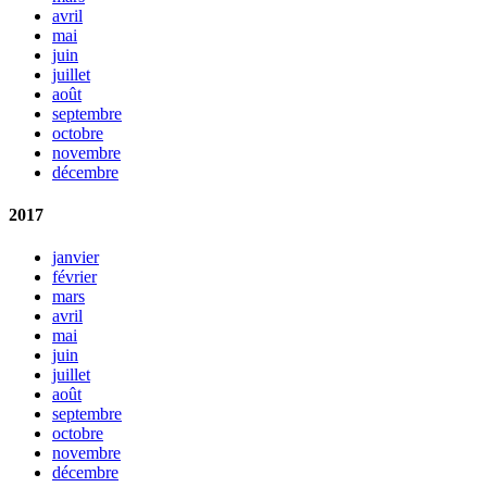
avril
mai
juin
juillet
août
septembre
octobre
novembre
décembre
2017
janvier
février
mars
avril
mai
juin
juillet
août
septembre
octobre
novembre
décembre