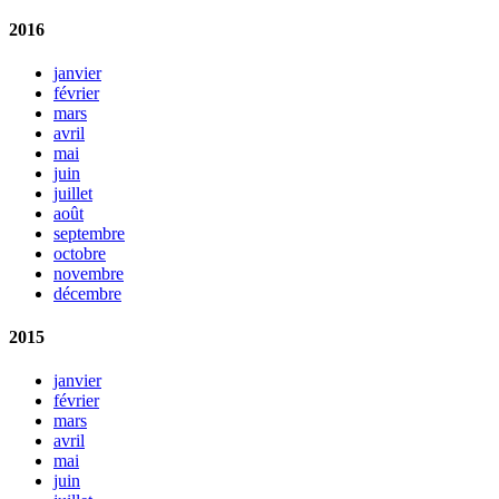
2016
janvier
février
mars
avril
mai
juin
juillet
août
septembre
octobre
novembre
décembre
2015
janvier
février
mars
avril
mai
juin