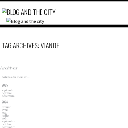
TAG ARCHIVES: VIANDE
Archives
Articles du mois de...
2025
septembre
octobre
décembre
2024
février
avril
mai
juillet
août
septembre
octobre
novembre