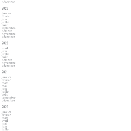
décembre
2023
janvier
février
juin
juillet
août
septembre
octobre
novembre
décembre
2022
avril
juin
juillet
août
octobre
novembre
décembre
2021
janvier
février
mars
mai
juin
juillet
août
septembre
décembre
2020
janvier
février
mars
avril
mai
juin
juillet