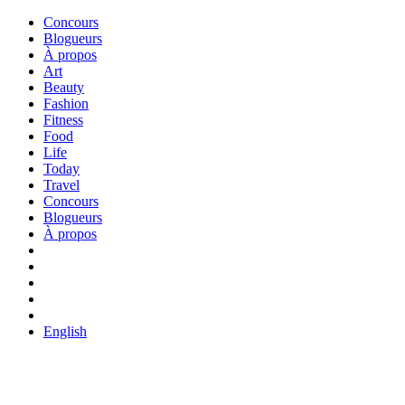
Concours
Blogueurs
À propos
Art
Beauty
Fashion
Fitness
Food
Life
Today
Travel
Concours
Blogueurs
À propos
English